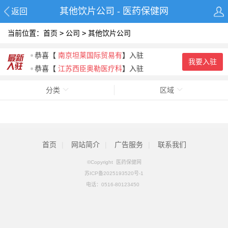
其他饮片公司 - 医药保健网
返回
当前位置：
首页
>
公司
>
其他饮片公司
恭喜
【
江苏西臣奥勒医疗科
】入驻
恭喜
【
南京坦莱国际贸易有
】入驻
我要入驻
恭喜
【
江苏西臣奥勒医疗科
】入驻
恭喜
【
湖北钧康生物科技有
】入驻
分类
区域
恭喜
【
山东启程药业有限公
】入驻
恭喜
【
广州市御沁品贸易有
】入驻
首页
|
网站简介
|
广告服务
|
联系我们
©Copyright 医药保健网
苏ICP备2025193520号-1
电话：
0516-80123450