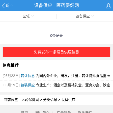
设备供应 - 医药保健网
返回
区域
设备供应
0条记录
免费发布一条设备供应信息
信息推荐
[05月22日]
转让信息
为国内外企业，研发，注册，转让特殊食品批准
证书
[图]
[05月19日]
包装供应
专业生产：酒盒以及精裱礼盒、亚克力盒、铁盒
包装、各种包装
[图]
当前位置：
医药保健网
>
分类信息
>
设备供应
首页
|
网站简介
|
广告服务
|
联系我们