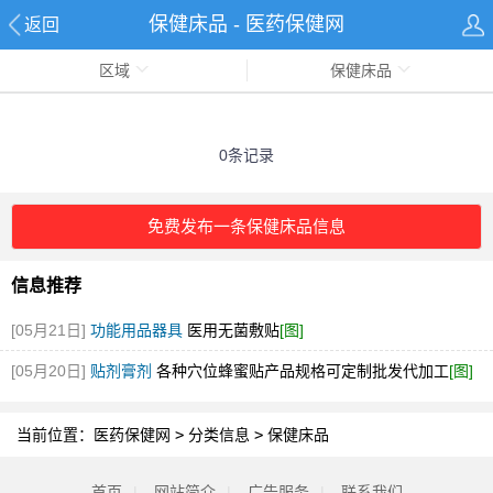
保健床品 - 医药保健网
返回
区域
保健床品
0条记录
免费发布一条保健床品信息
信息推荐
[05月21日]
功能用品器具
医用无菌敷贴
[图]
[05月20日]
贴剂膏剂
各种穴位蜂蜜贴产品规格可定制批发代加工
[图]
当前位置：
医药保健网
>
分类信息
>
保健床品
首页
|
网站简介
|
广告服务
|
联系我们