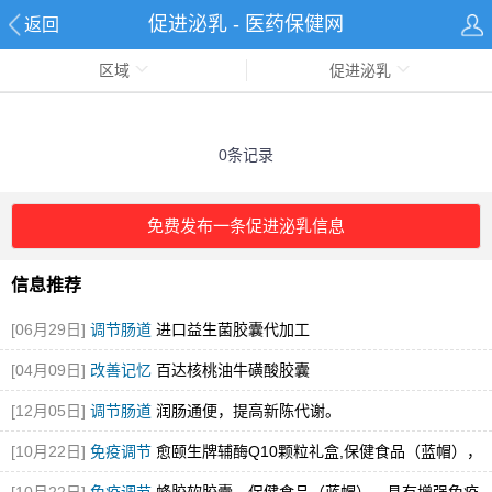
促进泌乳 - 医药保健网
返回
区域
促进泌乳
0条记录
免费发布一条促进泌乳信息
信息推荐
[06月29日]
调节肠道
进口益生菌胶囊代加工
[04月09日]
改善记忆
百达核桃油牛磺酸胶囊
[12月05日]
调节肠道
润肠通便，提高新陈代谢。
[10月22日]
免疫调节
愈颐生牌辅酶Q10颗粒礼盒,保健食品（蓝帽），
有助于增强免疫
[图]