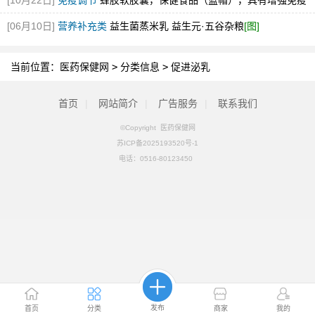
[10月22日]
免疫调节
蜂胶软胶囊，保健食品（蓝帽），具有增强免疫
力的保健功能
[图]
[06月10日]
营养补充类
益生菌蒸米乳 益生元·五谷杂粮
[图]
当前位置：
医药保健网
>
分类信息
>
促进泌乳
首页
|
网站简介
|
广告服务
|
联系我们
©Copyright 医药保健网
苏ICP备2025193520号-1
电话：
0516-80123450
发布
首页
分类
商家
我的