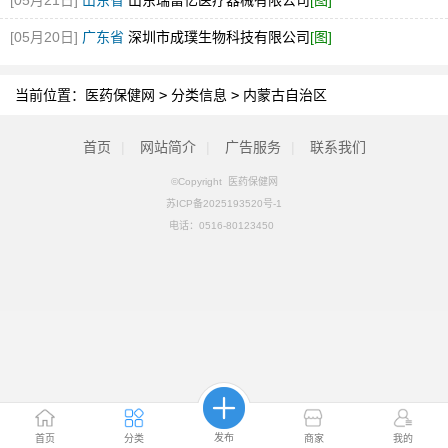
[05月21日]
山东省
山东瑞富亿医疗器械有限公司
[图]
[05月20日]
广东省
深圳市成璞生物科技有限公司
[图]
当前位置：
医药保健网
>
分类信息
>
内蒙古自治区
首页
|
网站简介
|
广告服务
|
联系我们
©Copyright 医药保健网
苏ICP备2025193520号-1
电话：
0516-80123450
发布
首页
分类
商家
我的