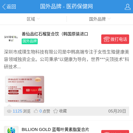
国外品牌 - 医药保健网
返回
区域
国外品牌
善仙品红石榴复合饮（韩国原装进口
拨打电话
99.555高含量）
国外品牌
深圳市成璞生物科技有限公司是中韩高端专注于女性生殖健康美
容领域独资企业。公司秉承“以健康为导向，世界***尖顶技术”科
研技术...
1125
0
收藏
05月20日
浏览
点赞
BILLION GOLD 蓝莓叶黄素脂复合片