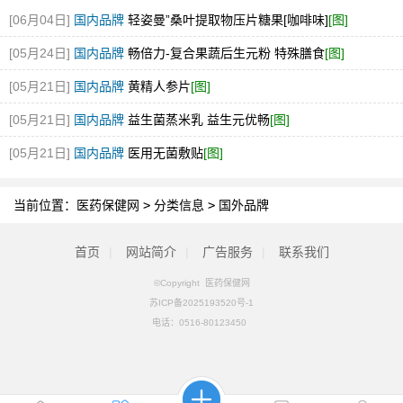
[06月04日]
国内品牌
轻姿曼”桑叶提取物压片糖果[咖啡味]
[图]
[05月24日]
国内品牌
畅倍力-复合果蔬后生元粉 特殊膳食
[图]
[05月21日]
国内品牌
黄精人参片
[图]
[05月21日]
国内品牌
益生菌蒸米乳 益生元优畅
[图]
[05月21日]
国内品牌
医用无菌敷贴
[图]
当前位置：
医药保健网
>
分类信息
>
国外品牌
首页
|
网站简介
|
广告服务
|
联系我们
©Copyright 医药保健网
苏ICP备2025193520号-1
电话：
0516-80123450