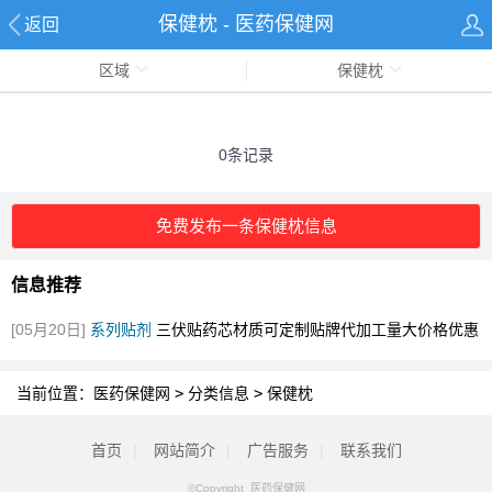
保健枕 - 医药保健网
返回
区域
保健枕
0条记录
免费发布一条保健枕信息
信息推荐
[05月20日]
系列贴剂
三伏贴药芯材质可定制贴牌代加工量大价格优惠
[图]
当前位置：
医药保健网
>
分类信息
>
保健枕
首页
|
网站简介
|
广告服务
|
联系我们
©Copyright 医药保健网