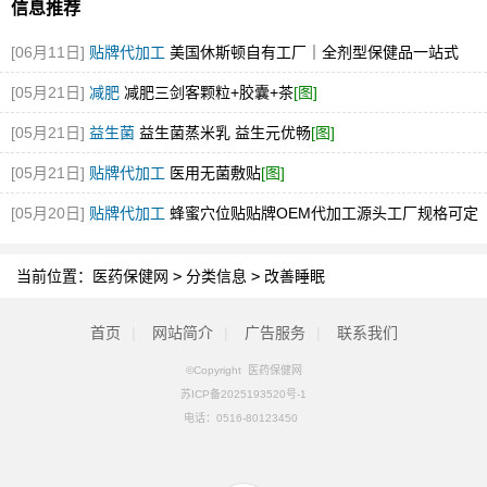
信息推荐
[06月11日]
贴牌代加工
美国休斯顿自有工厂｜全剂型保健品一站式
OEM/ODM代工
[05月21日]
减肥
减肥三剑客颗粒+胶囊+茶
[图]
[05月21日]
益生菌
益生菌蒸米乳 益生元优畅
[图]
[05月21日]
贴牌代加工
医用无菌敷贴
[图]
[05月20日]
贴牌代加工
蜂蜜穴位贴贴牌OEM代加工源头工厂规格可定
[图]
当前位置：
医药保健网
>
分类信息
>
改善睡眠
首页
|
网站简介
|
广告服务
|
联系我们
©Copyright 医药保健网
苏ICP备2025193520号-1
电话：
0516-80123450