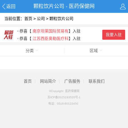
颗粒饮片公司 - 医药保健网
返回
当前位置：
首页
>
公司
>
颗粒饮片公司
恭喜
【
江苏西臣奥勒医疗科
】入驻
恭喜
【
南京坦莱国际贸易有
】入驻
我要入驻
恭喜
【
江苏西臣奥勒医疗科
】入驻
恭喜
【
湖北钧康生物科技有
】入驻
分类
区域
恭喜
【
山东启程药业有限公
】入驻
恭喜
【
广州市御沁品贸易有
】入驻
首页
|
网站简介
|
广告服务
|
联系我们
©Copyright 医药保健网
苏ICP备2025193520号-1
电话：
0516-80123450