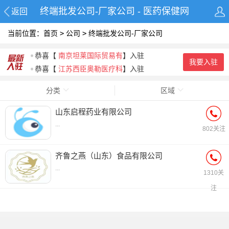
终端批发公司-厂家公司 - 医药保健网
返回
当前位置：
首页
>
公司
>
终端批发公司-厂家公司
恭喜
【
江苏西臣奥勒医疗科
】入驻
恭喜
【
南京坦莱国际贸易有
】入驻
我要入驻
恭喜
【
江苏西臣奥勒医疗科
】入驻
恭喜
【
湖北钧康生物科技有
】入驻
分类
区域
恭喜
【
山东启程药业有限公
】入驻
恭喜
【
广州市御沁品贸易有
】入驻
山东启程药业有限公司
...
802关注
齐鲁之燕（山东）食品有限公司
...
1310关
注