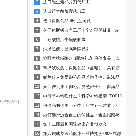
进口维生素d3片剂代加工
进口益生菌胶囊代加工
进口保健食品 全剂型可代工
美国休斯顿自有工厂｜全剂型保健品一站
式OEM/ODM代工
百达核桃油牛磺酸胶囊
润肠通便，提高新陈代谢。
愈颐生牌辅酶Q10颗粒礼盒,保健食品（蓝
帽），有助于增强免疫
蜂胶软胶囊，保健食品（蓝帽），具有增
[图]
强免疫力的保健功能
娇兰佳人集团御沁品灵芝孢子油、御沁品
[图]
破壁灵芝孢子粉火爆招商中
娇兰佳人集团御沁品灵芝孢子油、御沁品
[图]
破壁灵芝孢子粉火爆招商中
中老年补钙吃什么？科学补钙指南+TOP10
[图]
账户密码的
钙源推荐
保健品的作用与分类：科学补充营养，守
[图]
护健康
如何选择适合自己的保健品：全面指南与
[图]
建议
[图]
第十二届四川国际健康产业博览会
第八届成都医药健康产业博览会/2026成都