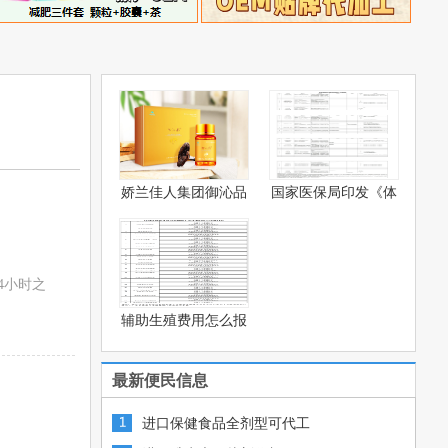
娇兰佳人集团御沁品
国家医保局印发《体
灵芝
被系
4小时之
辅助生殖费用怎么报
销？—
最新便民信息
进口保健食品全剂型可代工