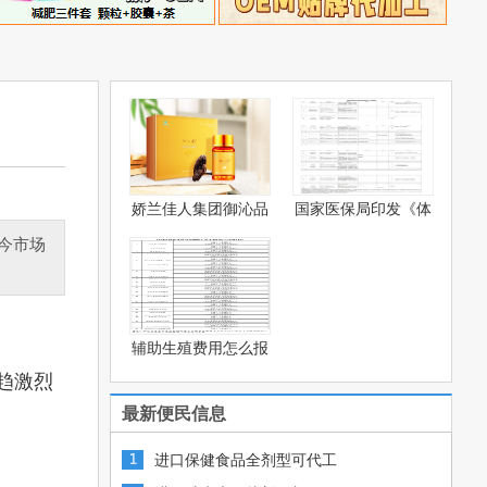
娇兰佳人集团御沁品
国家医保局印发《体
灵芝
被系
今市场
辅助生殖费用怎么报
销？—
趋激烈
最新便民信息
进口保健食品全剂型可代工