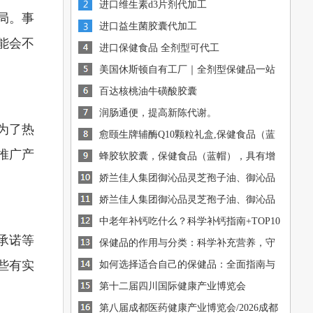
进口维生素d3片剂代加工
局。事
进口益生菌胶囊代加工
能会不
进口保健食品 全剂型可代工
美国休斯顿自有工厂｜全剂型保健品一站
式OEM/ODM代工
百达核桃油牛磺酸胶囊
润肠通便，提高新陈代谢。
为了热
愈颐生牌辅酶Q10颗粒礼盒,保健食品（蓝
推广产
帽），有助于增强免疫
蜂胶软胶囊，保健食品（蓝帽），具有增
[图]
强免疫力的保健功能
娇兰佳人集团御沁品灵芝孢子油、御沁品
[图]
破壁灵芝孢子粉火爆招商中
娇兰佳人集团御沁品灵芝孢子油、御沁品
[图]
破壁灵芝孢子粉火爆招商中
中老年补钙吃什么？科学补钙指南+TOP10
[图]
承诺等
钙源推荐
保健品的作用与分类：科学补充营养，守
[图]
些有实
护健康
如何选择适合自己的保健品：全面指南与
[图]
建议
[图]
第十二届四川国际健康产业博览会
第八届成都医药健康产业博览会/2026成都