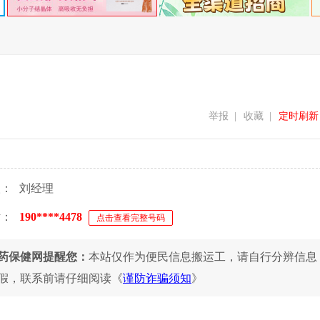
举报
|
收藏
|
定时刷新
人：
刘经理
话：
190****4478
点击查看完整号码
药保健网提醒您：
本站仅作为便民信息搬运工，请自行分辨信息
假，联系前请仔细阅读《
谨防诈骗须知
》