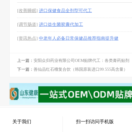
[改善睡眠]
进口保健食品全剂型可代工
[调节肠道]
进口益生菌胶囊代加工
[资讯热点]
中老年人必备日常保健品推荐指南提升健
康品质
上一篇：
安阳众归药业有限公司OEM贴牌代工：各类膏药贴剂
下一篇：
善仙品红石榴复合饮（韩国原装进口99.555高含量）
关于我们
扫一扫访问手机版