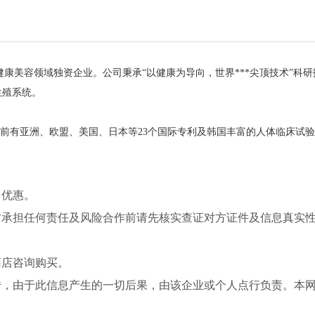
康美容领域独资企业。公司秉承“以健康为导向，世界***尖顶技术”科研
生殖系统。
目前有亚洲、欧盟、美国、日本等23个国际专利及韩国丰富的人体临床试
。
多优惠。
方承担任何责任及风险合作前请先核实查证对方证件及信息真实
药店咨询购买。
传，由于此信息产生的一切后果，由该企业或个人点行负责。本