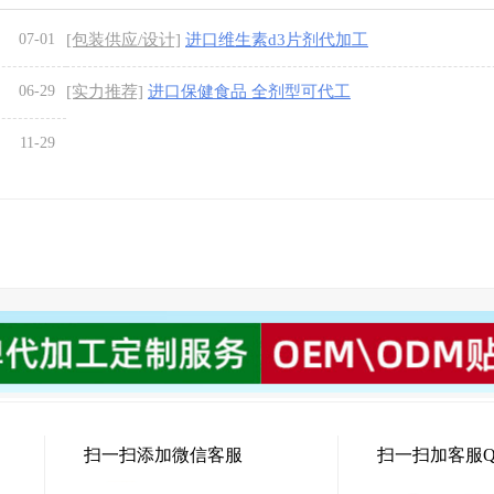
07-01
[包装供应/设计]
进口维生素d3片剂代加工
06-29
[实力推荐]
进口保健食品 全剂型可代工
11-29
扫一扫添加微信客服
扫一扫加客服Q