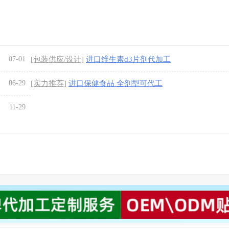
07-01
[包装供应/设计]
进口维生素d3片剂代加工
06-29
[实力推荐]
进口保健食品 全剂型可代工
11-29