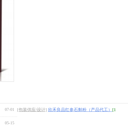
07-01
[包装供应/设计]
欣禾良品红参石斛粉（产品代工）
[1
图]
05-15