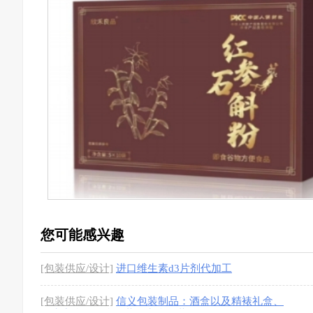
您可能感兴趣
[包装供应/设计]
进口维生素d3片剂代加工
[包装供应/设计]
信义包装制品：酒盒以及精裱礼盒、