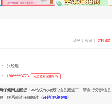
举报
|
收藏
|
定时刷新
人：
张经理
话：
190****3773
点击查看完整号码
药保健网提醒您：
本站仅作为便民信息搬运工，请自行分辨信息
假，联系前请仔细阅读《
谨防诈骗须知
》