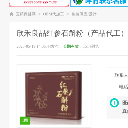
>
>
医药保健网
OEM代加工
包装供应/设计
欣禾良品红参石斛粉（产品代工）
2025-05-19 14:06:44发布，
长期有效
，1514浏览
联系
电
医
真
1图