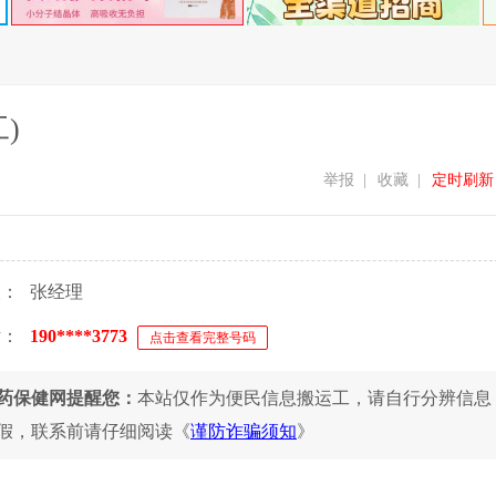
)
举报
|
收藏
|
定时刷新
人：
张经理
话：
190****3773
点击查看完整号码
药保健网提醒您：
本站仅作为便民信息搬运工，请自行分辨信息
假，联系前请仔细阅读《
谨防诈骗须知
》