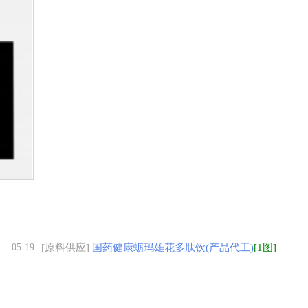
05-19
[原料供应]
国药健康蛎玛雄花多肽饮(产品代工)
[1图]