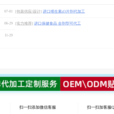
07-01
[包装供应/设计]
进口维生素d3片剂代加工
06-29
[实力推荐]
进口保健食品 全剂型可代工
11-29
扫一扫添加微信客服
扫一扫加客服Q