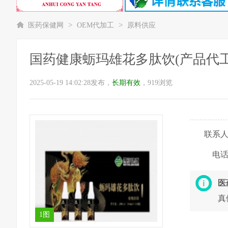
>
>
医药保健网
OEM代加工
原料供应
国药健康蛎玛雄花多肽饮(产品代工
2025-05-19 14:02:28发布，
长期有效
，919浏览
联系
电
医
真
1图