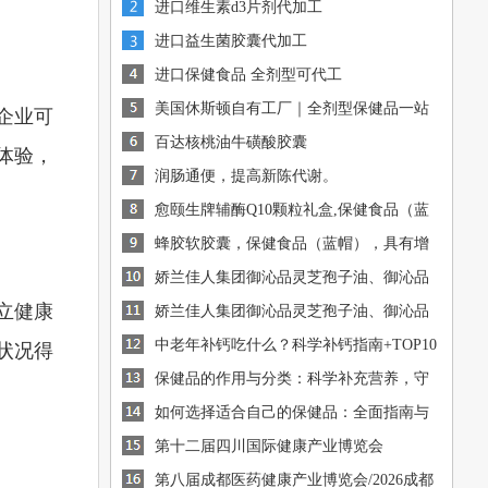
进口维生素d3片剂代加工
进口益生菌胶囊代加工
进口保健食品 全剂型可代工
美国休斯顿自有工厂｜全剂型保健品一站
企业可
式OEM/ODM代工
百达核桃油牛磺酸胶囊
体验，
润肠通便，提高新陈代谢。
愈颐生牌辅酶Q10颗粒礼盒,保健食品（蓝
帽），有助于增强免疫
蜂胶软胶囊，保健食品（蓝帽），具有增
[图]
强免疫力的保健功能
娇兰佳人集团御沁品灵芝孢子油、御沁品
[图]
立健康
破壁灵芝孢子粉火爆招商中
娇兰佳人集团御沁品灵芝孢子油、御沁品
[图]
破壁灵芝孢子粉火爆招商中
中老年补钙吃什么？科学补钙指南+TOP10
[图]
状况得
钙源推荐
保健品的作用与分类：科学补充营养，守
[图]
护健康
如何选择适合自己的保健品：全面指南与
[图]
建议
[图]
第十二届四川国际健康产业博览会
第八届成都医药健康产业博览会/2026成都