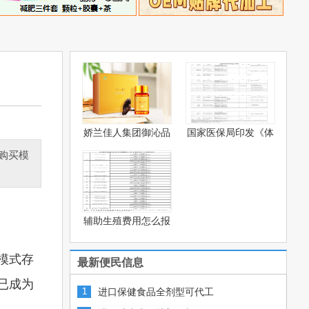
娇兰佳人集团御沁品
国家医保局印发《体
灵芝
被系
购买模
辅助生殖费用怎么报
销？—
模式存
最新便民信息
已成为
进口保健食品全剂型可代工