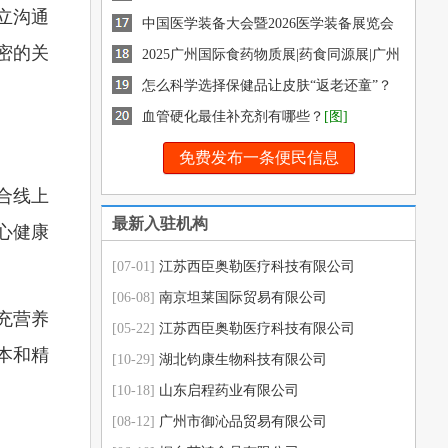
立沟通
药交会
中国医学装备大会暨2026医学装备展览会
密的关
2025广州国际食药物质展|药食同源展|广州
健康展|12月盛
怎么科学选择保健品让皮肤“返老还童”？
[图]
血管硬化最佳补充剂有哪些？
[图]
免费发布一条便民信息
合线上
最新入驻机构
心健康
[07-01]
江苏西臣奥勒医疗科技有限公司
[06-08]
南京坦莱国际贸易有限公司
充营养
[05-22]
江苏西臣奥勒医疗科技有限公司
本和精
[10-29]
湖北钧康生物科技有限公司
[10-18]
山东启程药业有限公司
[08-12]
广州市御沁品贸易有限公司