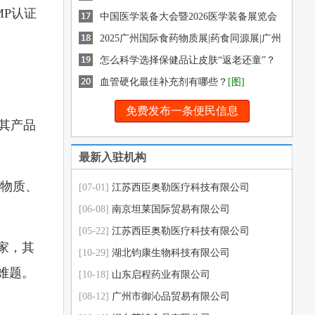
MP认证
药交会
中国医学装备大会暨2026医学装备展览会
2025广州国际食药物质展|药食同源展|广州
健康展|12月盛
怎么科学选择保健品让皮肤“返老还童”？
[图]
血管硬化最佳补充剂有哪些？
[图]
免费发布一条便民信息
其产品
最新入驻机构
矿物质、
[07-01]
江苏西臣奥勒医疗科技有限公司
[06-08]
南京坦莱国际贸易有限公司
[05-22]
江苏西臣奥勒医疗科技有限公司
家，其
[10-29]
湖北钧康生物科技有限公司
难题。
[10-18]
山东启程药业有限公司
[08-12]
广州市御沁品贸易有限公司