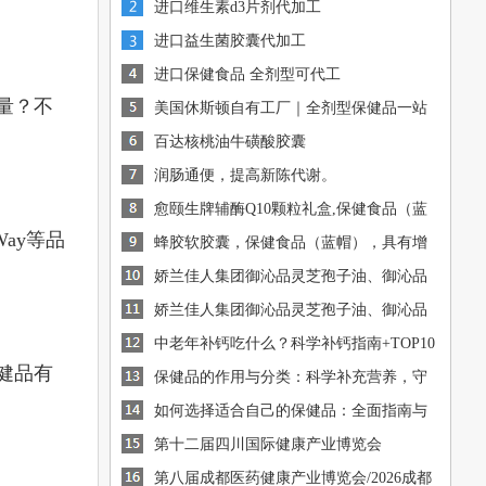
进口维生素d3片剂代加工
进口益生菌胶囊代加工
进口保健食品 全剂型可代工
量？不
美国休斯顿自有工厂｜全剂型保健品一站
式OEM/ODM代工
百达核桃油牛磺酸胶囊
润肠通便，提高新陈代谢。
愈颐生牌辅酶Q10颗粒礼盒,保健食品（蓝
Way等品
帽），有助于增强免疫
蜂胶软胶囊，保健食品（蓝帽），具有增
[图]
强免疫力的保健功能
娇兰佳人集团御沁品灵芝孢子油、御沁品
[图]
破壁灵芝孢子粉火爆招商中
娇兰佳人集团御沁品灵芝孢子油、御沁品
[图]
破壁灵芝孢子粉火爆招商中
中老年补钙吃什么？科学补钙指南+TOP10
[图]
健品有
钙源推荐
保健品的作用与分类：科学补充营养，守
[图]
护健康
如何选择适合自己的保健品：全面指南与
[图]
建议
[图]
第十二届四川国际健康产业博览会
第八届成都医药健康产业博览会/2026成都