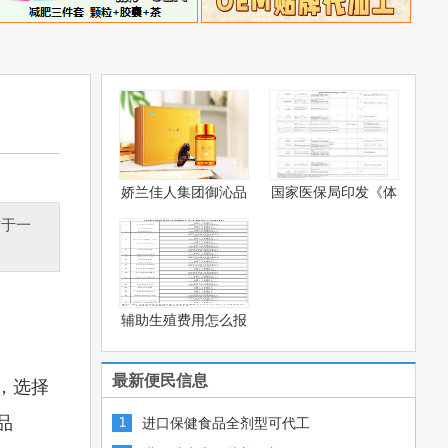
娇兰佳人集团御沁品
国家医保局印发《体
灵芝
被系
对于一
辅助生殖费用怎么报
销？—
最新便民信息
，选择
品
进口保健食品全剂型可代工