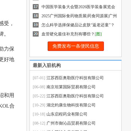
药交会
中国医学装备大会暨2026医学装备展览会
2025广州国际食药物质展|药食同源展|广州
感受，
健康展|12月盛
怎么科学选择保健品让皮肤“返老还童”？
碑。
[图]
血管硬化最佳补充剂有哪些？
[图]
免费发布一条便民信息
助力保
更好地
最新入驻机构
[07-01]
江苏西臣奥勒医疗科技有限公司
[06-08]
南京坦莱国际贸易有限公司
绍和用
[05-22]
江苏西臣奥勒医疗科技有限公司
OL合
[10-29]
湖北钧康生物科技有限公司
[10-18]
山东启程药业有限公司
[08-12]
广州市御沁品贸易有限公司