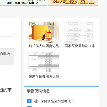
娇兰佳人集团御沁品
国家医保局印发《体
灵芝
被系
的市场
辅助生殖费用怎么报
销？—
烈的市
最新便民信息
进口保健食品全剂型可代工