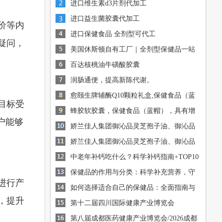
进口维生素d3片剂代加工
进口益生菌胶囊代加工
价等内
进口保健食品 全剂型可代工
疑问，
美国休斯顿自有工厂｜全剂型保健品一站
式OEM/ODM代工
百达核桃油牛磺酸胶囊
润肠通便，提高新陈代谢。
愈颐生牌辅酶Q10颗粒礼盒,保健食品（蓝
目标受
帽），有助于增强免疫
蜂胶软胶囊，保健食品（蓝帽），具有增
[图]
户能够
强免疫力的保健功能
娇兰佳人集团御沁品灵芝孢子油、御沁品
[图]
破壁灵芝孢子粉火爆招商中
娇兰佳人集团御沁品灵芝孢子油、御沁品
[图]
破壁灵芝孢子粉火爆招商中
中老年补钙吃什么？科学补钙指南+TOP10
[图]
钙源推荐
保健品的作用与分类：科学补充营养，守
[图]
进行产
护健康
如何选择适合自己的保健品：全面指南与
[图]
，提升
建议
[图]
第十二届四川国际健康产业博览会
第八届成都医药健康产业博览会/2026成都