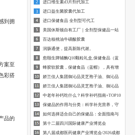
进口维生素d3片剂代加工
进口益生菌胶囊代加工
感到拥
进口保健食品 全剂型可代工
美国休斯顿自有工厂｜全剂型保健品一站
式OEM/ODM代工
百达核桃油牛磺酸胶囊
润肠通便，提高新陈代谢。
愈颐生牌辅酶Q10颗粒礼盒,保健食品（蓝
方案至
帽），有助于增强免疫
蜂胶软胶囊，保健食品（蓝帽），具有增
[图]
色彩搭
强免疫力的保健功能
娇兰佳人集团御沁品灵芝孢子油、御沁品
[图]
破壁灵芝孢子粉火爆招商中
娇兰佳人集团御沁品灵芝孢子油、御沁品
[图]
破壁灵芝孢子粉火爆招商中
中老年补钙吃什么？科学补钙指南+TOP10
[图]
钙源推荐
保健品的作用与分类：科学补充营养，守
[图]
护健康
如何选择适合自己的保健品：全面指南与
[图]
产品的
建议
[图]
第十二届四川国际健康产业博览会
第八届成都医药健康产业博览会/2026成都