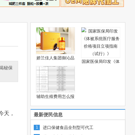
娇兰佳人集团御沁品
国家医保局印发《体
灵芝
揭秘保
被系
辅助生殖费用怎么报
销？—
今天，
最新便民信息
进口保健食品全剂型可代工