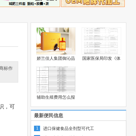
娇兰佳人集团御沁品
国家医保局印发《体
灵芝
被系
商标作
辅助生殖费用怎么报
销？—
识，可
最新便民信息
进口保健食品全剂型可代工