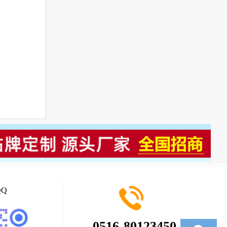
Q
0516-80123450