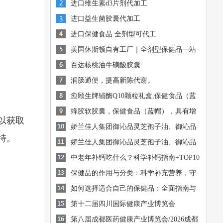
进口维生素d3片剂代加工
进口益生菌胶囊代加工
进口保健食品 全剂型可代工
美国休斯顿自有工厂｜全剂型保健品一站
式OEM/ODM代工
百达核桃油牛磺酸胶囊
润肠通便，提高新陈代谢。
愈颐生牌辅酶Q10颗粒礼盒,保健食品（蓝
帽），有助于增强免疫
蜂胶软胶囊，保健食品（蓝帽），具有增
[图]
以获取
强免疫力的保健功能
娇兰佳人集团御沁品灵芝孢子油、御沁品
[图]
持。
破壁灵芝孢子粉火爆招商中
娇兰佳人集团御沁品灵芝孢子油、御沁品
[图]
破壁灵芝孢子粉火爆招商中
中老年补钙吃什么？科学补钙指南+TOP10
[图]
钙源推荐
保健品的作用与分类：科学补充营养，守
[图]
护健康
如何选择适合自己的保健品：全面指南与
[图]
建议
[图]
第十二届四川国际健康产业博览会
第八届成都医药健康产业博览会/2026成都