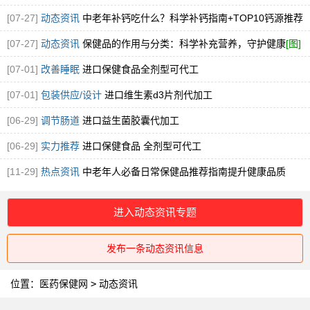
子粉火爆招商中
[图]
[07-27]
动态资讯
中老年补钙吃什么？科学补钙指南+TOP10钙源推荐
[图]
[07-27]
动态资讯
保健品的作用与分类：科学补充营养，守护健康
[图]
[07-01]
改善睡眠
进口保健食品全剂型可代工
[07-01]
包装供应/设计
进口维生素d3片剂代加工
[06-29]
调节肠道
进口益生菌胶囊代加工
[06-29]
实力推荐
进口保健食品 全剂型可代工
[11-29]
热点资讯
中老年人必备日常保健品推荐指南提升健康品质
进入动态资讯专题
发布一条动态资讯信息
位置：
医药保健网
>
动态资讯