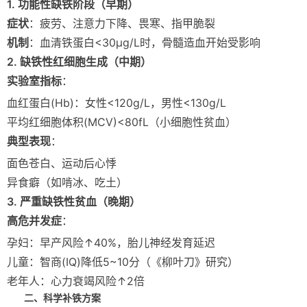
1. 功能性缺铁阶段（早期）
症状
：疲劳、注意力下降、畏寒、指甲脆裂
机制
：血清铁蛋白<30μg/L时，骨髓造血开始受影响
2. 缺铁性红细胞生成（中期）
实验室指标
：
血红蛋白(Hb)：女性<120g/L，男性<130g/L
平均红细胞体积(MCV)<80fL（小细胞性贫血）
典型表现
：
面色苍白、运动后心悸
异食癖（如啃冰、吃土）
3. 严重缺铁性贫血（晚期）
高危并发症
：
孕妇：早产风险↑40%，胎儿神经发育延迟
儿童：智商(IQ)降低5~10分（《柳叶刀》研究）
老年人：心力衰竭风险↑2倍
二、科学补铁方案