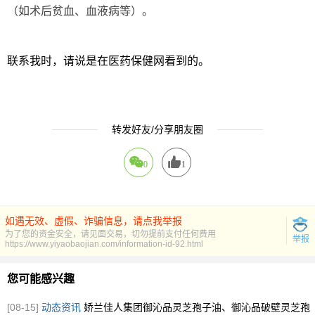
（如术后贫血、血液病等）。
联系我时，请说是在医药保健网看到的。
转发好友/分享朋友圈
0
1
如遇无效、虚假、诈骗信息，请点我举报
为了您的资金安全，请见面交易，切勿提前支付任何费用
举报
https://www.yiyaobaojian.com/information-id-92.html
您可能感兴趣
[08-15]
动态资讯
娇兰佳人集团御沁品灵芝孢子油、御沁品破壁灵芝孢