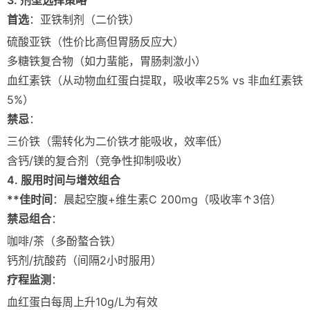
3. 剂型选择策略
首选
：亚铁制剂（二价铁）
硫酸亚铁（性价比高但胃肠反应大）
多糖铁复合物（如力蜚能，胃肠刺激小）
血红素铁（从动物血红蛋白提取，吸收率25% vs 非血红素铁
5%）
禁忌
：
三价铁（需转化为二价铁才能吸收，效率低）
含钙/镁的复合剂（竞争性抑制吸收）
4. 服用时间与增效组合
**佳时间
：晨起空腹+维生素C 200mg（吸收率↑3倍）
禁忌组合
：
咖啡/茶（多酚螯合铁）
钙剂/抗酸药（间隔2小时服用）
疗程监测
：
血红蛋白每周上升10g/L为有效