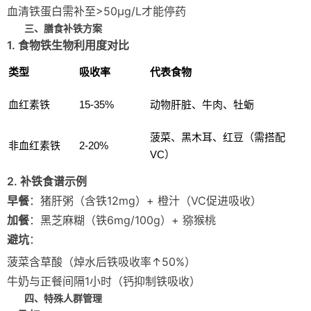
血清铁蛋白需补至>50μg/L才能停药
三、膳食补铁方案
1. 食物铁生物利用度对比
类型
吸收率
代表食物
血红素铁
15-35%
动物肝脏、牛肉、牡蛎
菠菜、黑木耳、红豆（需搭配
非血红素铁
2-20%
VC）
2. 补铁食谱示例
早餐
：猪肝粥（含铁12mg）+ 橙汁（VC促进吸收）
加餐
：黑芝麻糊（铁6mg/100g）+ 猕猴桃
避坑
：
菠菜含草酸（焯水后铁吸收率↑50%）
牛奶与正餐间隔1小时（钙抑制铁吸收）
四、特殊人群管理