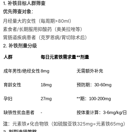
1. 补铁目标人群筛查
优先筛查对象
：
月经量大的女性（每周期>80ml）
素食者/长期服用抑酸药（奥美拉唑等）
胃肠道疾病患者（克罗恩病/胃切除术后）
2. 补铁剂量分级
人群
每日元素铁需求量
**剂量
成年男性/绝经女性
8mg
无需额外补充
育龄女性
18mg
预防期：30-60mg
孕妇
27mg
**期：100-200mg
缺铁性贫血患者
-
按体重计算：3-6mg/kg/日
注
：元素铁≠化合物铁（如硫酸亚铁325mg=元素铁65mg）