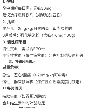
1. 孕妇
孕中期起每日需元素铁30mg
建议选择缓释铁剂（如琥珀酸亚铁）
2. 儿童
早产儿：2mg/kg/日预防量（母乳喂养时）
6月龄后：强化铁米粉（含铁4-6mg/100g）
3. 慢性病患者
肾性贫血：需联合EPO**
炎症性贫血（慢性病贫血）：先控制感染再补铁
五、补铁风险警示
过量危害
：
急性：恶心/腹痛（>20mg/kg可中毒）
慢性：器官铁沉积（遗传性血色素病禁用铁剂）
**失败原因
：
持续失血（如胃肠道肿瘤）
合并维生素B12/叶酸缺乏