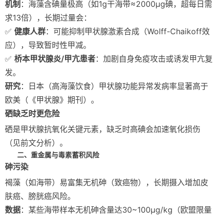
机制
：海藻含碘量极高（如1g干海带≈2000μg碘，超每日需
求13倍），长期过量会：
✅
健康人群
：可能抑制甲状腺激素合成（Wolff-Chaikoff效
应），导致暂时性甲减。
✅
桥本甲状腺炎/甲亢患者
：加剧自身免疫攻击或诱发甲亢复
发。
研究
：日本（高海藻饮食）甲状腺功能异常发病率显著高于
欧美（《甲状腺》期刊）。
硒缺乏时更危险
硒是甲状腺抗氧化关键元素，缺乏时高碘会加速氧化损伤
（见前文分析）。
二、重金属与毒素蓄积风险
砷污染
褐藻（如海带）易富集无机砷（致癌物），长期摄入增加皮
肤癌、膀胱癌风险。
数据
：某些海带样本无机砷含量达30~100μg/kg（欧盟限量