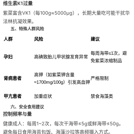
维生素K1过量
紫菜富含VK1（每100g≈5000μg），长期大量吃可能干扰华
法林抗凝效果。
五、特殊人群风险
人群
风险
建议
每周海带≤1次，避
孕妇
高碘致胎儿甲状腺发育异常
免紫菜浓缩制品
高钾（如紫菜钾含量
肾病患者
严格限制
≈1700mg/100g）引发高血钾
甲亢患者
加重症状
禁食海藻类
六、安全食用建议
控制频率与量
健康成人：每周1~2次，每次干海带≤5g或鲜海带≤50g。
避免每日食用海苔包饭、海藻沙拉等高频摄入方式。