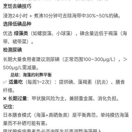
烹饪去碘技巧
浸泡24小时 + 煮沸10分钟可去除海带中30%~50%的碘。
选择低碘品种
优选
绿藻类
（如螺旋藻、小球藻），碘含量远低于褐藻（海
带、裙带菜）。
检测尿碘
长期大量食用者建议测尿碘（正常范围100~300μg/L），＞
500μg/L需减量。
总结：海藻的利弊平衡
✅
适量吃
（每周1~2次）：提供碘、藻褐素（抗炎）、膳食
纤维。
❌
长期过量
：甲状腺风险为主，兼顾重金属、消化负担。
记住
：
日本膳食模式（海藻+高硒鱼类）是平衡典范，单纯模仿海藻
量而不补硒可能有害。
甲状腺疾病患者务必咨询医生后再调整海藻摄入。