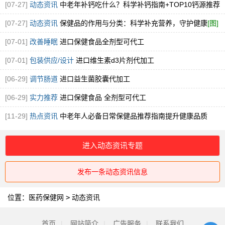
子粉火爆招商中
[图]
[07-27]
动态资讯
中老年补钙吃什么？科学补钙指南+TOP10钙源推荐
[图]
[07-27]
动态资讯
保健品的作用与分类：科学补充营养，守护健康
[图]
[07-01]
改善睡眠
进口保健食品全剂型可代工
[07-01]
包装供应/设计
进口维生素d3片剂代加工
[06-29]
调节肠道
进口益生菌胶囊代加工
[06-29]
实力推荐
进口保健食品 全剂型可代工
[11-29]
热点资讯
中老年人必备日常保健品推荐指南提升健康品质
进入动态资讯专题
发布一条动态资讯信息
位置：
医药保健网
>
动态资讯
首页
|
网站简介
|
广告服务
|
联系我们