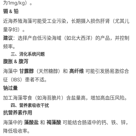
为1mg/kg）。
镉 & 铅
近海养殖海藻可能受工业污染，长期摄入损伤肝肾（尤其儿
童孕妇）。
建议
：选择产自低污染海域（如北大西洋）的产品，并控制
频率。
三、消化系统问题
腹胀 & 腹泻
海藻中
甘露醇
（天然糖醇）和
高纤维
可能引发肠易激综合
征（IBS）患者不适。
钠过量
加工海藻零食（如海苔脆片）含盐量高，增加高血压风险。
四、营养素吸收干扰
抗营养素作用
海藻中的
藻酸盐
和
褐藻酸
可能结合肠道中的钙、铁、锌，
降低吸收率。