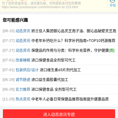
为了您的资金安全，请见面交易，切勿提前支付任何费用
举报
https://www.yiyaobaojian.com/information-id-153.html
您可能感兴趣
[08-15]
动态资讯
娇兰佳人集团御沁品灵芝孢子油、御沁品破壁灵芝孢
子粉火爆招商中
[图]
[07-27]
动态资讯
中老年补钙吃什么？科学补钙指南+TOP10钙源推荐
[图]
[07-27]
动态资讯
保健品的作用与分类：科学补充营养，守护健康
[图]
[07-01]
改善睡眠
进口保健食品全剂型可代工
[07-01]
包装供应/设计
进口维生素d3片剂代加工
[06-29]
调节肠道
进口益生菌胶囊代加工
[06-29]
实力推荐
进口保健食品 全剂型可代工
[11-29]
热点资讯
中老年人必备日常保健品推荐指南提升健康品质
进入动态资讯专题