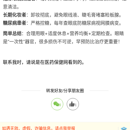
意清洁。
长期化妆者
：卸妆彻底，避免眼线液、睫毛膏堵塞睑板腺。
糖尿病患者
：严格控糖，每年查眼底防糖尿病视网膜病变。
简单总结
：合理用眼+适度休息+营养均衡+定期检查。眼睛
是“一次性”器官，很多损伤不可逆，早预防比治疗更重要！
联系我时，请说是在医药保健网看到的。
转发好友/分享朋友圈
0
1
如遇无效、虚假、诈骗信息，请点我举报