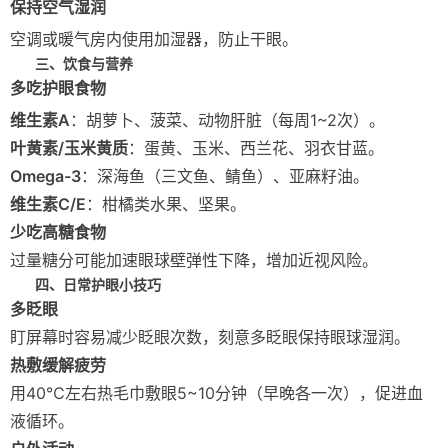
保持空气湿润
空调或暖气房内使用加湿器，防止干眼。
三、饮食与营养
多吃护眼食物
维生素A
：胡萝卜、菠菜、动物肝脏（每周1~2次）。
叶黄素/玉米黄质
：蛋黄、玉米、西兰花、羽衣甘蓝。
Omega-3
：深海鱼（三文鱼、鲭鱼）、亚麻籽油。
维生素C/E
：柑橘类水果、坚果。
少吃高糖食物
过量糖分可能加速眼球壁弹性下降，增加近视风险。
四、日常护眼小技巧
多眨眼
盯屏幕时容易减少眨眼次数，刻意多眨眼保持眼球湿润。
热敷缓解疲劳
用40℃左右热毛巾敷眼5~10分钟（早晚各一次），促进血
液循环。