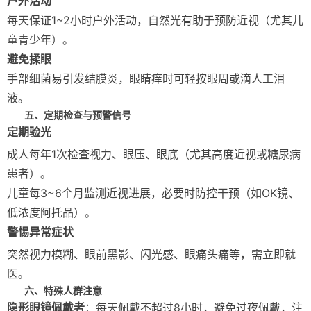
户外活动
每天保证1~2小时户外活动，自然光有助于预防近视（尤其儿
童青少年）。
避免揉眼
手部细菌易引发结膜炎，眼睛痒时可轻按眼周或滴人工泪
液。
五、定期检查与预警信号
定期验光
成人每年1次检查视力、眼压、眼底（尤其高度近视或糖尿病
患者）。
儿童每3~6个月监测近视进展，必要时防控干预（如OK镜、
低浓度阿托品）。
警惕异常症状
突然视力模糊、眼前黑影、闪光感、眼痛头痛等，需立即就
医。
六、特殊人群注意
隐形眼镜佩戴者
：每天佩戴不超过8小时，避免过夜佩戴，注