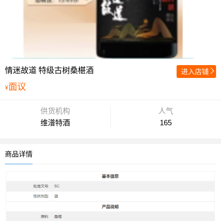
情迷故道 特级古树桑椹酒
进入店铺
面议
¥
供货机构
人气
维潽特酒
165
商品详情