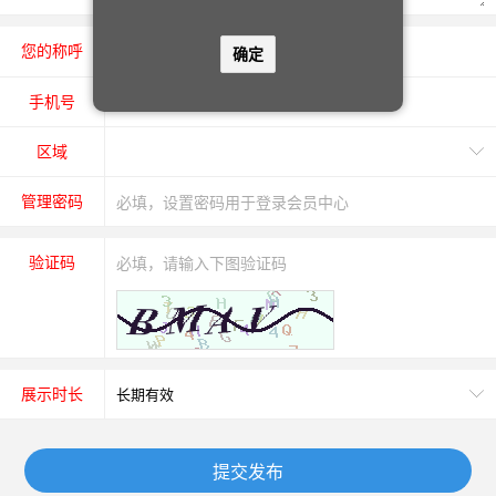
您的称呼
先生
女士
确定
手机号
区域
管理密码
验证码
展示时长
提交发布