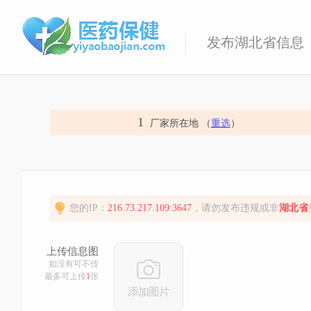
发布湖北省信息
1
厂家所在地 （
重选
）
您的IP：
216.73.217.109:3647
，请勿发布违规或非
湖北省
上传信息图
如没有可不传
最多可上传
1
张