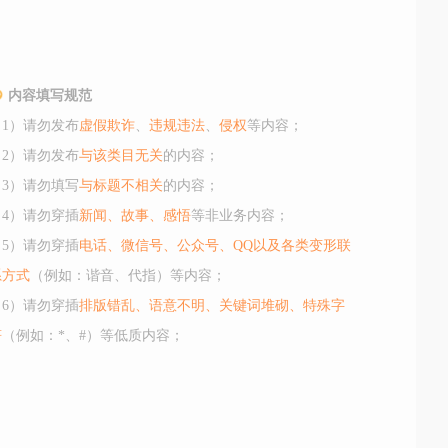
内容填写规范
（1）请勿发布
虚假欺诈
、
违规违法
、
侵权
等内容；
（2）请勿发布
与该类目无关
的内容；
（3）请勿填写
与标题不相关
的内容；
（4）请勿穿插
新闻、故事、感悟
等非业务内容；
（5）请勿穿插
电话、微信号、公众号、QQ以及各类变形联
系方式
（例如：谐音、代指）等内容；
（6）请勿穿插
排版错乱、语意不明、关键词堆砌、特殊字
符
（例如：*、#）等低质内容；