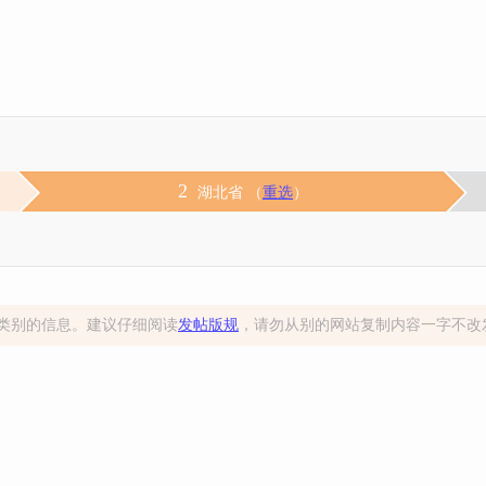
2
湖北省 （
重选
）
类别的信息。建议仔细阅读
发帖版规
，请勿从别的网站复制内容一字不改