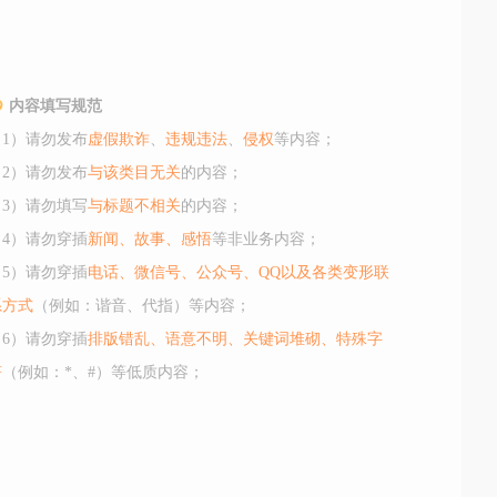
内容填写规范
（1）请勿发布
虚假欺诈
、
违规违法
、
侵权
等内容；
（2）请勿发布
与该类目无关
的内容；
（3）请勿填写
与标题不相关
的内容；
（4）请勿穿插
新闻、故事、感悟
等非业务内容；
（5）请勿穿插
电话、微信号、公众号、QQ以及各类变形联
系方式
（例如：谐音、代指）等内容；
（6）请勿穿插
排版错乱、语意不明、关键词堆砌、特殊字
符
（例如：*、#）等低质内容；