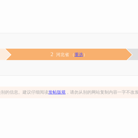
2
河北省 （
重选
）
类别的信息。建议仔细阅读
发帖版规
，请勿从别的网站复制内容一字不改