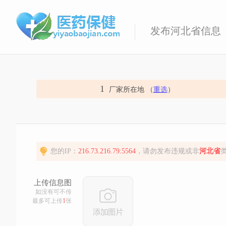
发布河北省信息
1
厂家所在地 （
重选
）
您的IP：
216.73.216.79:5564
，请勿发布违规或非
河北省
上传信息图
如没有可不传
最多可上传
1
张