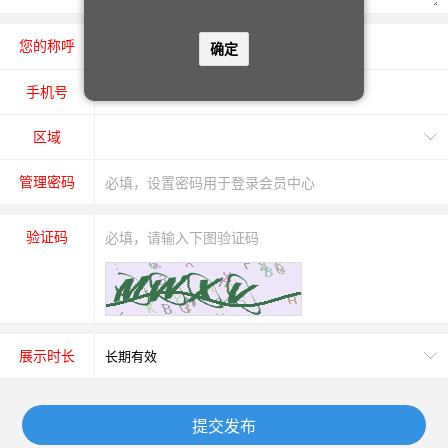
您的称呼
先生
女士
确定
手机号
区域
管理密码
验证码
展示时长
提交发布