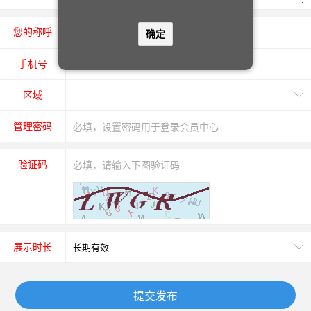
您的称呼
先生
女士
确定
手机号
区域
管理密码
验证码
展示时长
提交发布