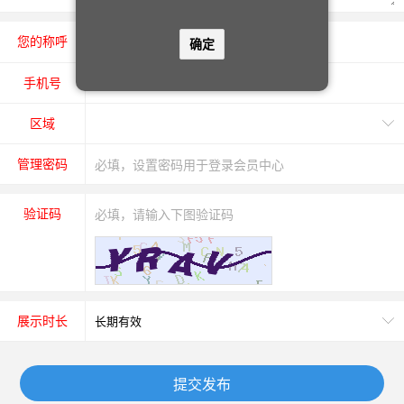
您的称呼
先生
女士
确定
手机号
区域
管理密码
验证码
展示时长
提交发布