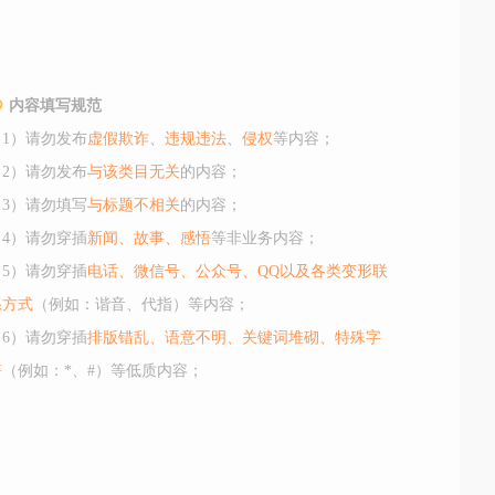
内容填写规范
（1）请勿发布
虚假欺诈
、
违规违法
、
侵权
等内容；
（2）请勿发布
与该类目无关
的内容；
（3）请勿填写
与标题不相关
的内容；
（4）请勿穿插
新闻、故事、感悟
等非业务内容；
（5）请勿穿插
电话、微信号、公众号、QQ以及各类变形联
系方式
（例如：谐音、代指）等内容；
（6）请勿穿插
排版错乱、语意不明、关键词堆砌、特殊字
符
（例如：*、#）等低质内容；