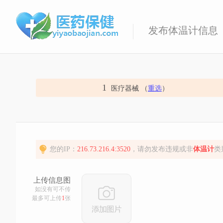
发布体温计信息
1
医疗器械 （
重选
）
您的IP：
216.73.216.4:3520
，请勿发布违规或非
体温计
类
上传信息图
如没有可不传
最多可上传
1
张