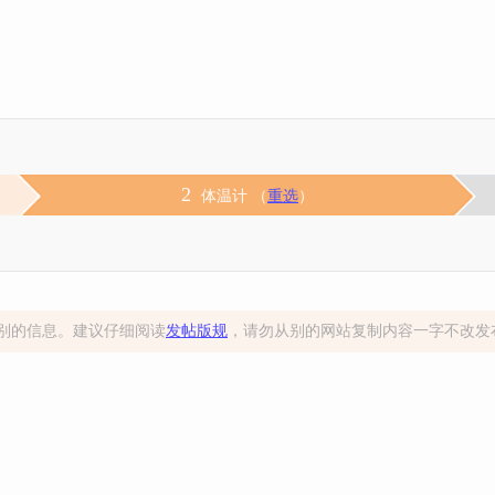
2
体温计 （
重选
）
别的信息。建议仔细阅读
发帖版规
，请勿从别的网站复制内容一字不改发