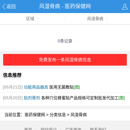
风湿骨病 - 医药保健网
返回
区域
风湿骨病
0条记录
免费发布一条风湿骨病信息
信息推荐
[05月21日]
功能用品器具
医用无菌敷贴
[图]
[05月20日]
贴剂膏剂
各种穴位蜂蜜贴产品规格可定制批发代加工
[图]
当前位置：
医药保健网
>
分类信息
>
风湿骨病
首页
|
网站简介
|
广告服务
|
联系我们