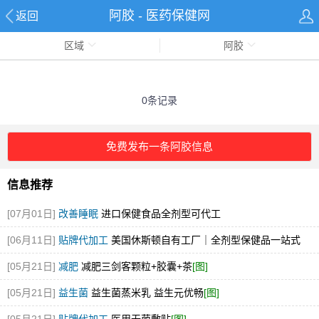
阿胶 - 医药保健网
返回
区域
阿胶
0条记录
免费发布一条阿胶信息
信息推荐
[07月01日]
改善睡眠
进口保健食品全剂型可代工
[06月11日]
贴牌代加工
美国休斯顿自有工厂｜全剂型保健品一站式
OEM/ODM代工
[05月21日]
减肥
减肥三剑客颗粒+胶囊+茶
[图]
[05月21日]
益生菌
益生菌蒸米乳 益生元优畅
[图]