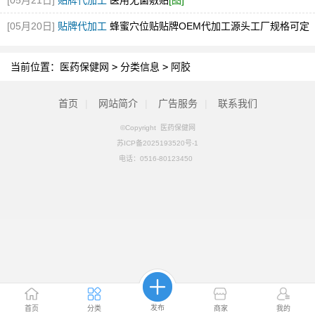
[05月21日]
贴牌代加工
医用无菌敷贴
[图]
[05月20日]
贴牌代加工
蜂蜜穴位贴贴牌OEM代加工源头工厂规格可定
[图]
当前位置：
医药保健网
>
分类信息
>
阿胶
首页
|
网站简介
|
广告服务
|
联系我们
©Copyright 医药保健网
苏ICP备2025193520号-1
电话：
0516-80123450
发布
首页
分类
商家
我的