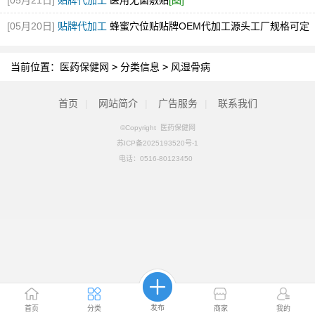
[05月21日]
贴牌代加工
医用无菌敷贴
[图]
[05月20日]
贴牌代加工
蜂蜜穴位贴贴牌OEM代加工源头工厂规格可定
[图]
当前位置：
医药保健网
>
分类信息
>
风湿骨病
首页
|
网站简介
|
广告服务
|
联系我们
©Copyright 医药保健网
苏ICP备2025193520号-1
电话：
0516-80123450
发布
首页
分类
商家
我的