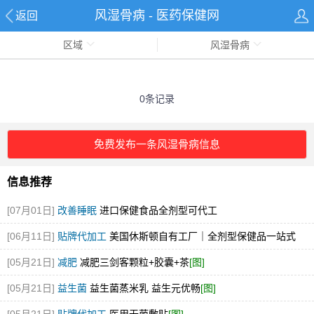
风湿骨病 - 医药保健网
返回
区域
风湿骨病
0条记录
免费发布一条风湿骨病信息
信息推荐
[07月01日]
改善睡眠
进口保健食品全剂型可代工
[06月11日]
贴牌代加工
美国休斯顿自有工厂｜全剂型保健品一站式
OEM/ODM代工
[05月21日]
减肥
减肥三剑客颗粒+胶囊+茶
[图]
[05月21日]
益生菌
益生菌蒸米乳 益生元优畅
[图]